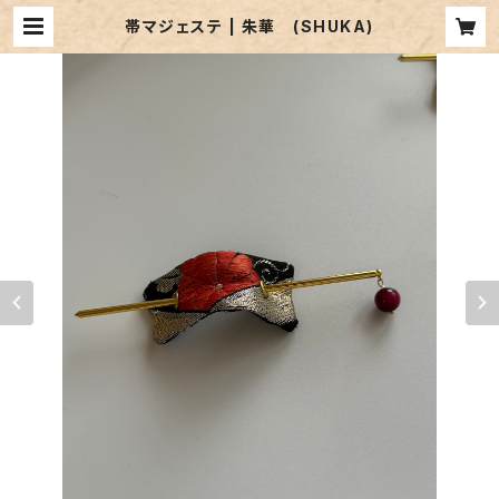
帯マジェステ | 朱華 (SHUKA)