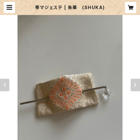
帯マジェステ | 朱華 (SHUKA)